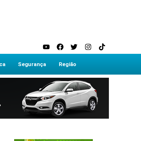
ica
Segurança
Região