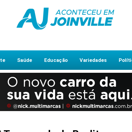
te
Saúde
Educação
Variedades
Polít