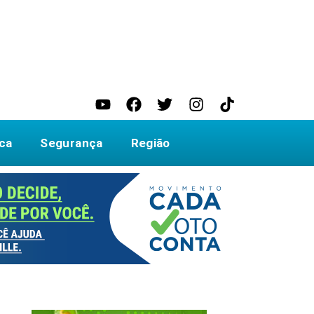
ica
Segurança
Região