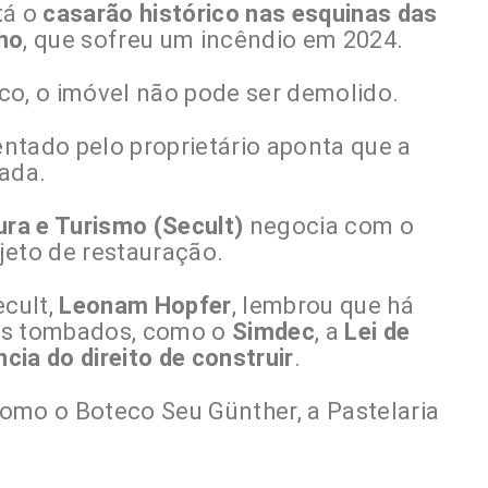
tá o
casarão histórico nas esquinas das
ho
, que sofreu um incêndio em 2024.
co, o imóvel não pode ser demolido.
ntado pelo proprietário aponta que a
rada.
ura e Turismo (Secult)
negocia com o
jeto de restauração.
ecult,
Leonam Hopfer
, lembrou que há
veis tombados, como o
Simdec
, a
Lei de
cia do direito de construir
.
omo o Boteco Seu Günther, a Pastelaria