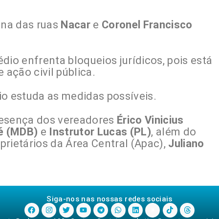
ina das ruas
Nacar
e
Coronel Francisco
dio enfrenta bloqueios jurídicos, pois está
 ação civil pública.
io estuda as medidas possíveis.
resença dos vereadores
Érico Vinicius
é (MDB)
e
Instrutor Lucas (PL)
, além do
rietários da Área Central (Apac),
Juliano
Siga-nos nas nossas redes sociais