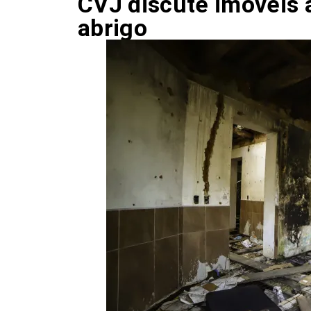
CVJ discute imóveis
abrigo