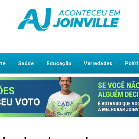
te
Saúde
Educação
Variedades
Polít