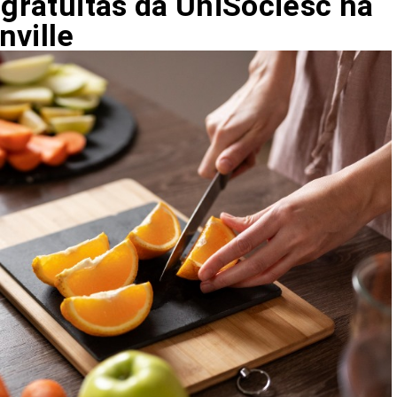
 gratuitas da UniSociesc na
nville