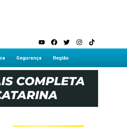
ica
Segurança
Região