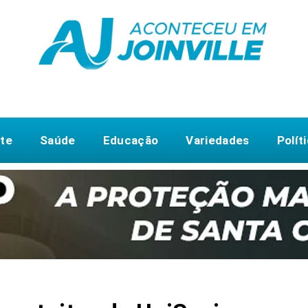
te
Saúde
Educação
Variedades
Polít