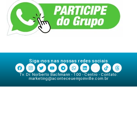
Siga-nos nas nossas redes sociais
Tv. Dr. Norberto Bachmann - 100 - Centro - Contato:
marketing@aconteceuemjoinville.com.br