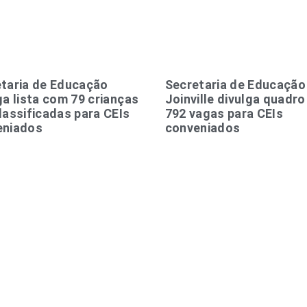
taria de Educação
Secretaria de Educação
ga lista com 79 crianças
Joinville divulga quadr
lassificadas para CEIs
792 vagas para CEIs
eniados
conveniados