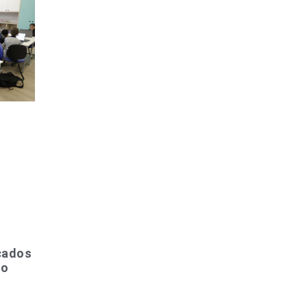
icados
no