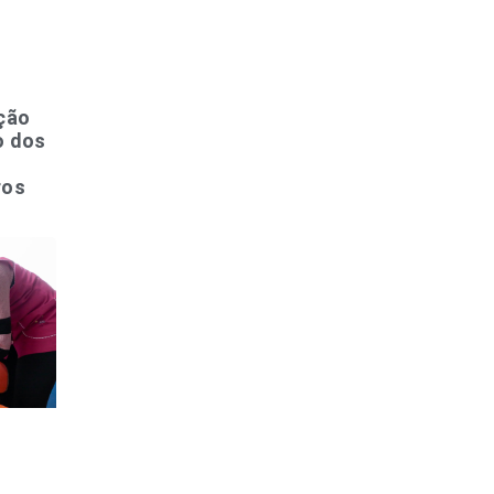
ação
o dos
ros