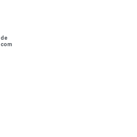
 de
o com