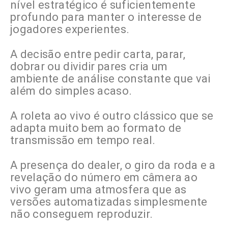
nível estratégico é suficientemente
profundo para manter o interesse de
jogadores experientes.
A decisão entre pedir carta, parar,
dobrar ou dividir pares cria um
ambiente de análise constante que vai
além do simples acaso.
A roleta ao vivo é outro clássico que se
adapta muito bem ao formato de
transmissão em tempo real.
A presença do dealer, o giro da roda e a
revelação do número em câmera ao
vivo geram uma atmosfera que as
versões automatizadas simplesmente
não conseguem reproduzir.