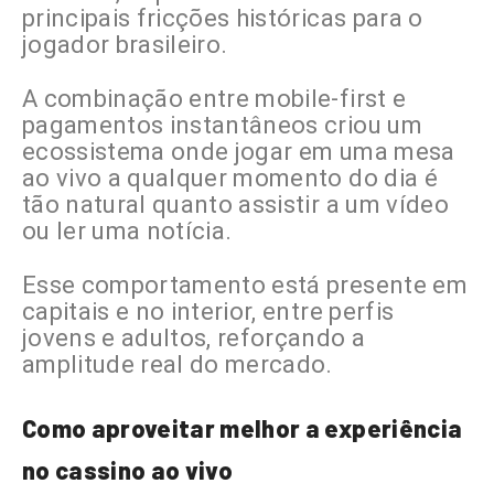
principais fricções históricas para o
jogador brasileiro.
A combinação entre mobile-first e
pagamentos instantâneos criou um
ecossistema onde jogar em uma mesa
ao vivo a qualquer momento do dia é
tão natural quanto assistir a um vídeo
ou ler uma notícia.
Esse comportamento está presente em
capitais e no interior, entre perfis
jovens e adultos, reforçando a
amplitude real do mercado.
Como aproveitar melhor a experiência
no cassino ao vivo