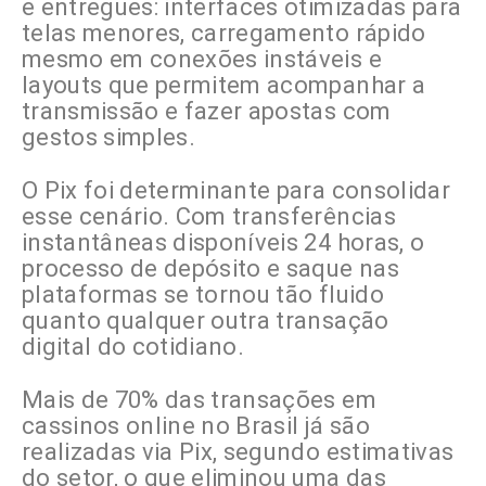
e entregues: interfaces otimizadas para
telas menores, carregamento rápido
mesmo em conexões instáveis e
layouts que permitem acompanhar a
transmissão e fazer apostas com
gestos simples.
O Pix foi determinante para consolidar
esse cenário. Com transferências
instantâneas disponíveis 24 horas, o
processo de depósito e saque nas
plataformas se tornou tão fluido
quanto qualquer outra transação
digital do cotidiano.
Mais de 70% das transações em
cassinos online no Brasil já são
realizadas via Pix, segundo estimativas
do setor, o que eliminou uma das