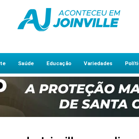
te
Saúde
Educação
Variedades
Polít