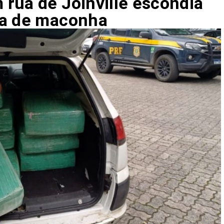
rua de Joinville escondia
da de maconha