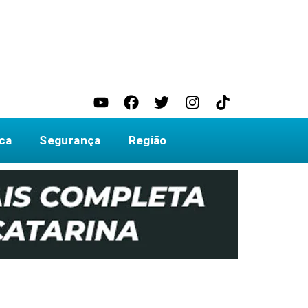
ica
Segurança
Região