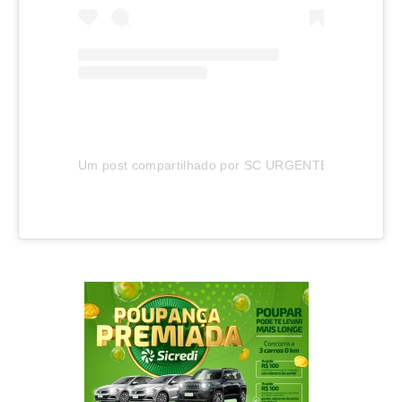
Um post compartilhado por SC URGENTE (@sc_urgen