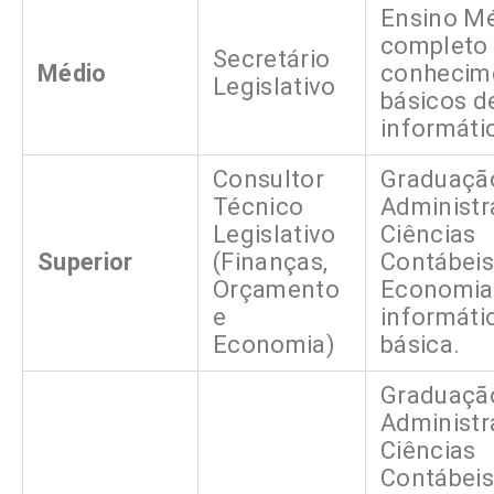
Ensino M
completo
Secretário
Médio
conhecim
Legislativo
básicos d
informáti
Consultor
Graduaçã
Técnico
Administr
Legislativo
Ciências
Superior
(Finanças,
Contábeis
Orçamento
Economia
e
informáti
Economia)
básica.
Graduaçã
Administr
Ciências
Contábeis