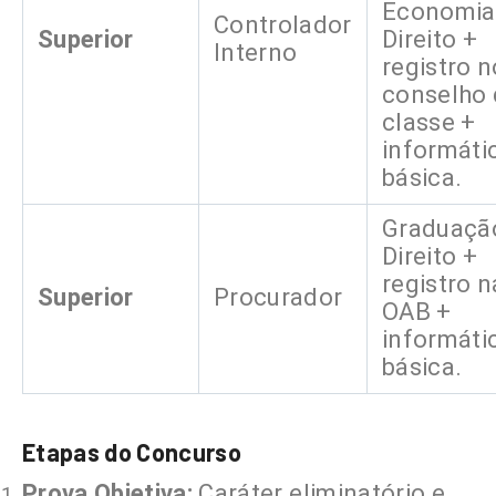
Economia
Controlador
Superior
Direito +
Interno
registro n
conselho 
classe +
informáti
básica.
Graduaçã
Direito +
registro n
Superior
Procurador
OAB +
informáti
básica.
Etapas do Concurso
Prova Objetiva:
Caráter eliminatório e