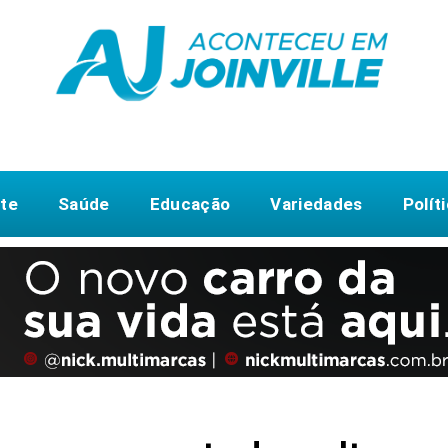
te
Saúde
Educação
Variedades
Polít