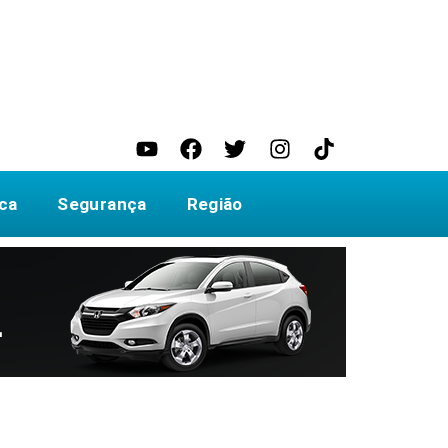
ica
Segurança
Região