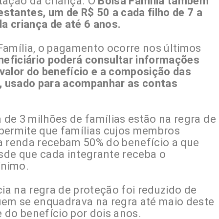
ntação da criança. O
Bolsa Família também
stantes, um de R$ 50 a cada filho de 7 a
da criança de até 6 anos.
Família, o pagamento ocorre nos últimos
neficiário poderá consultar informações
valor do benefício e a composição das
m, usado para acompanhar as contas
a de 3 milhões de famílias estão na regra de
permite que famílias cujos membros
 renda recebam 50% do benefício a que
esde que cada integrante receba o
ínimo.
a na regra de proteção foi reduzido de
uem se enquadrava na regra até maio deste
 do benefício por dois anos.