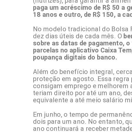
(nutrizes), para garantir a alime
paga um acréscimo de R$ 50 a ge
18 anos e outro, de R$ 150, a ca
No modelo tradicional do Bolsa 
dez dias úteis de cada mês. O
be
sobre as datas de pagamento, o 
parcelas no aplicativo Caixa Te
poupança digitais do banco.
Além do benefício integral, cerc
proteção em agosto. Essa regra 
consigam emprego e melhorem a
teriam direito por até um ano, d
equivalente a até meio salário m
Em junho, o tempo de permanênci
dois para um ano. No entanto, q
ano continuará a receber metade