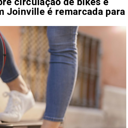
re circulação de bikes e
m Joinville é remarcada para