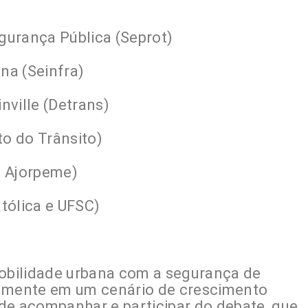
egurança Pública (Seprot)
ana (Seinfra)
nville (Detrans)
to do Trânsito)
e Ajorpeme)
atólica e UFSC)
mobilidade urbana com a segurança de
almente em um cenário de crescimento
de acompanhar e participar do debate, que