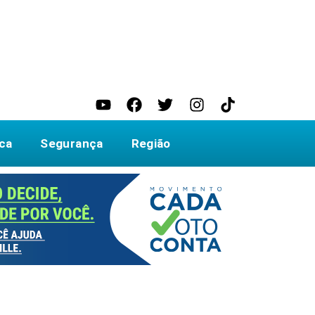
ica
Segurança
Região