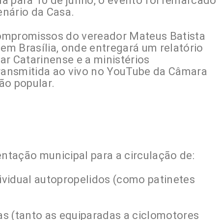
a para 10 de junho, o evento foi remarcado
enário da Casa.
ompromissos do vereador Mateus Batista
 em Brasília, onde entregará um relatório
ar Catarinense e a ministérios
transmitida ao vivo no YouTube da Câmara
ção popular.
entação municipal para a circulação de:
vidual autopropelidos (como patinetes
cas (tanto as equiparadas a ciclomotores