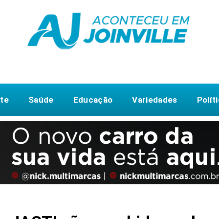
te
Saúde
Educação
Variedades
Polít