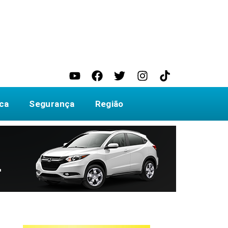
ica
Segurança
Região