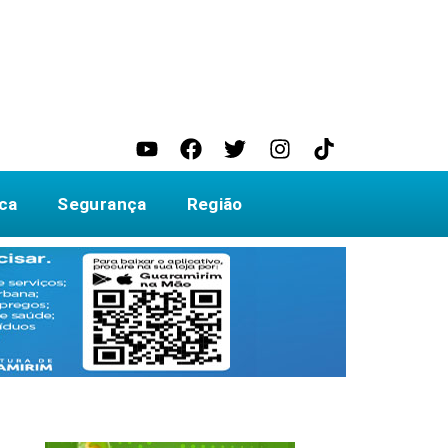
ica
Segurança
Região