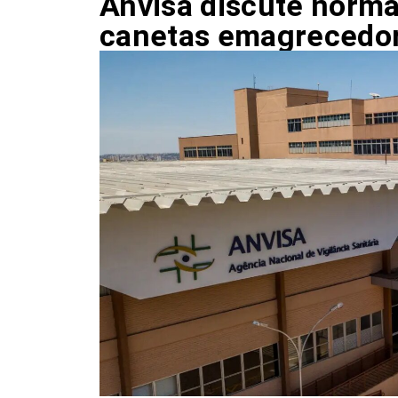
Anvisa discute norm
canetas emagrecedo