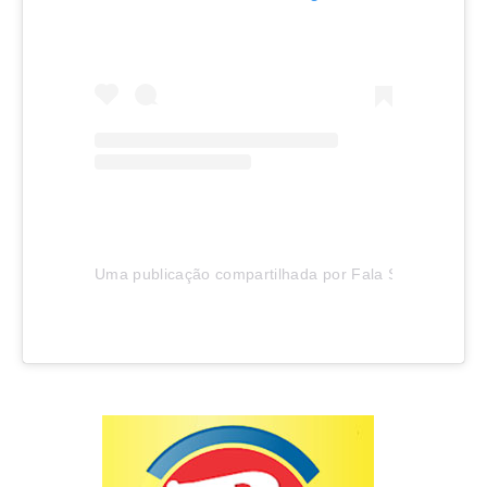
Uma publicação compartilhada por Fala SC (@falascof