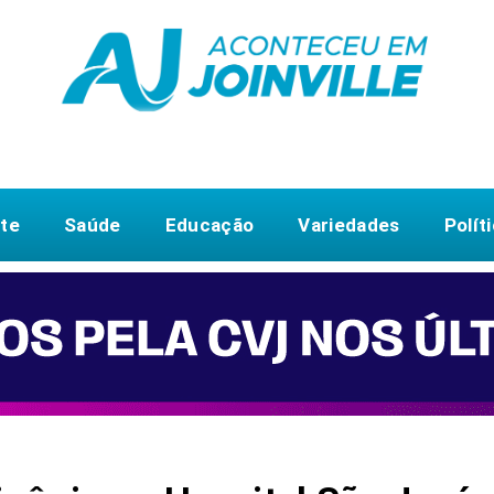
te
Saúde
Educação
Variedades
Polít