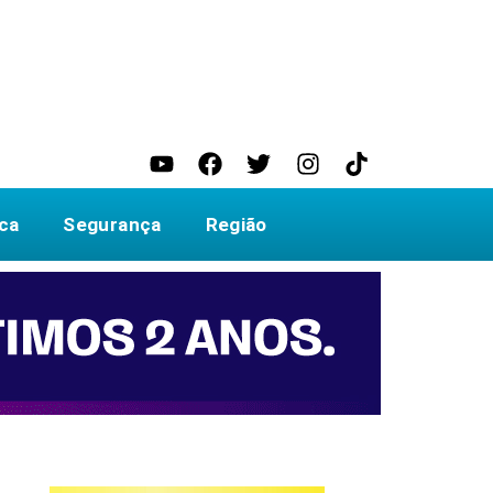
ica
Segurança
Região