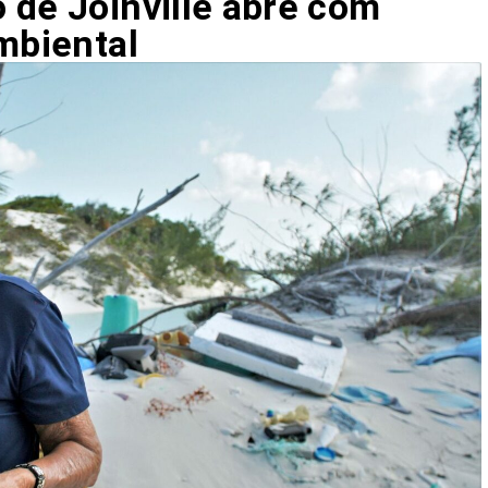
 de Joinville abre com
mbiental