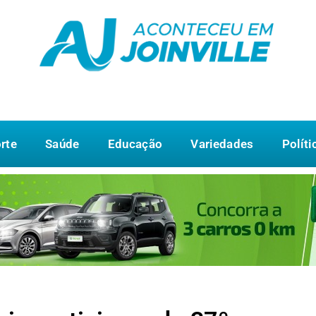
rte
Saúde
Educação
Variedades
Políti