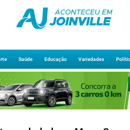
rte
Saúde
Educação
Variedades
Políti