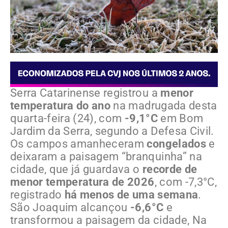
Serra Catarinense registrou a
menor
temperatura do ano
na madrugada desta
quarta-feira (24), com
-9,1°C
em Bom
Jardim da Serra, segundo a Defesa Civil.
Os campos amanheceram
congelados
e
deixaram a paisagem “branquinha” na
cidade, que já guardava o
recorde de
menor temperatura de 2026
, com -7,3°C,
registrado
há menos de uma semana
.
São Joaquim alcançou
-6,6°C
e
transformou a paisagem da cidade, Na