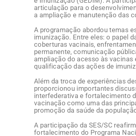
e Imunização (GEDIM). A particip
articulação para o desenvolvime
a ampliação e manutenção das co
A programação abordou temas est
imunização. Entre eles: o papel 
coberturas vacinais, enfrentame
permanente, comunicação pública
ampliação do acesso às vacinas 
qualificação das ações de imuni
Além da troca de experiências de
proporcionou importantes discu
interfederativa e fortalecimento
vacinação como uma das principa
promoção da saúde da populaçã
A participação da SES/SC reafi
fortalecimento do Programa Naci