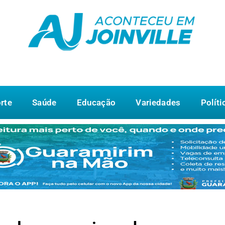
rte
Saúde
Educação
Variedades
Políti