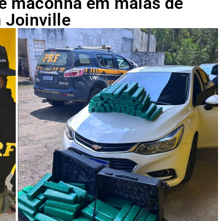
 de maconha em malas de
Joinville