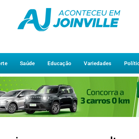
rte
Saúde
Educação
Variedades
Políti