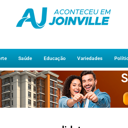
rte
Saúde
Educação
Variedades
Políti