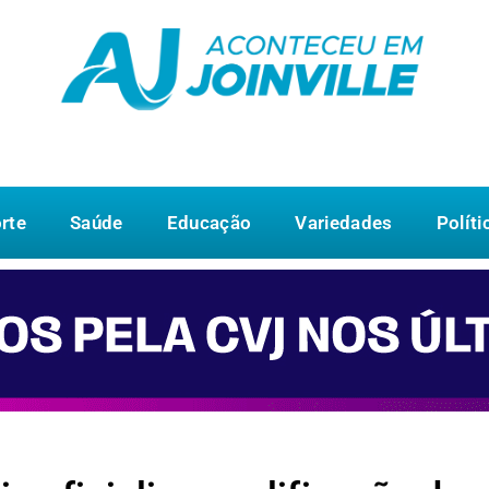
rte
Saúde
Educação
Variedades
Políti