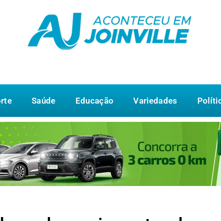
rte
Saúde
Educação
Variedades
Políti