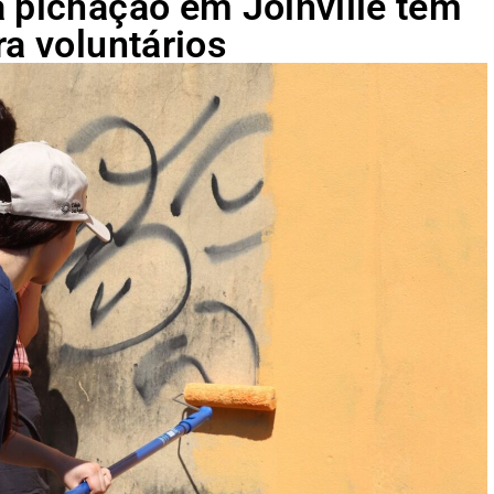
a pichação em Joinville tem
ra voluntários