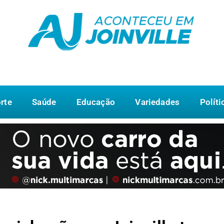
rte
Saúde
Educação
Variedades
Políti