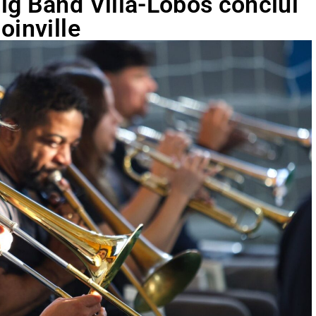
ig Band Villa-Lobos conclui
oinville