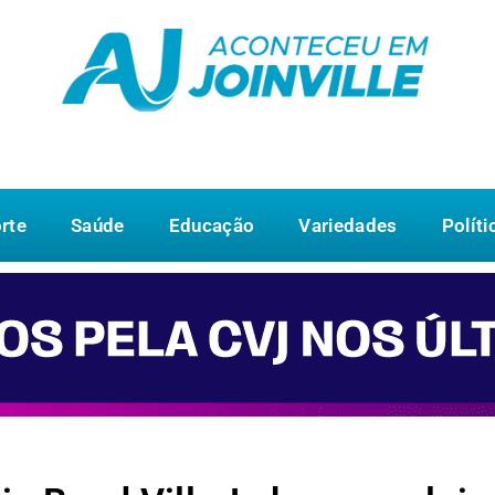
rte
Saúde
Educação
Variedades
Políti