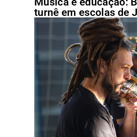
Música e educação: B
turnê em escolas de J