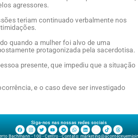
elos agressores.
sões teriam continuado verbalmente nos
ntimidações.
rido quando a mulher foi alvo de uma
postamente protagonizada pela sacerdotisa.
 pessoa presente, que impediu que a situação
ocorrência, e o caso deve ser investigado
Siga-nos nas nossas redes sociais
berto Bachmann - 100 - Centro - Contato:
marketing@aconteceuemjoinv