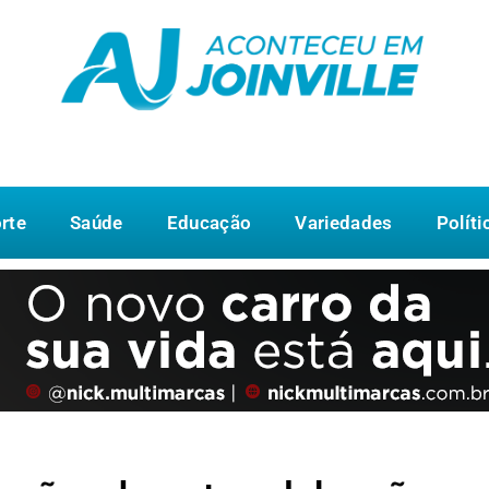
rte
Saúde
Educação
Variedades
Políti