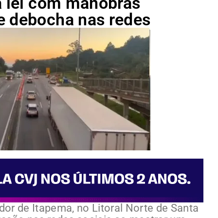
 a lei com manobras
e debocha nas redes
or de Itapema, no Litoral Norte de Santa