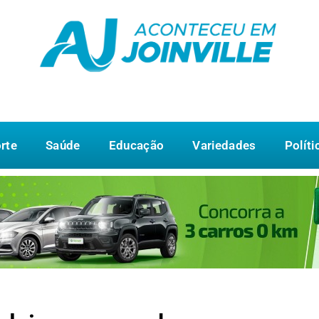
rte
Saúde
Educação
Variedades
Políti