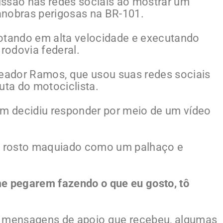
ussão nas redes sociais ao mostrar um
anobras perigosas na BR-101.
lotando em alta velocidade e executando
rodovia federal.
reador Ramos, que usou suas redes sociais
uta do motociclista.
em decidiu responder por meio de um vídeo
 o rosto maquiado como um palhaço e
me pegarem fazendo o que eu gosto, tô
u mensagens de apoio que recebeu, algumas