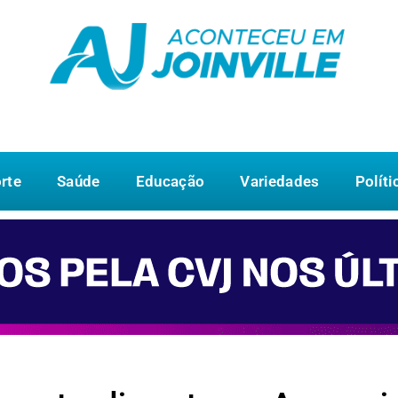
rte
Saúde
Educação
Variedades
Políti