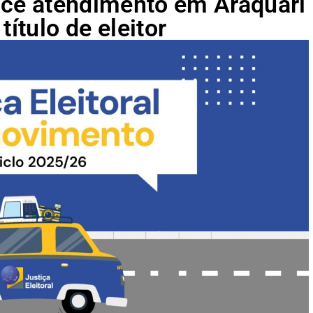
rece atendimento em Araquari
título de eleitor