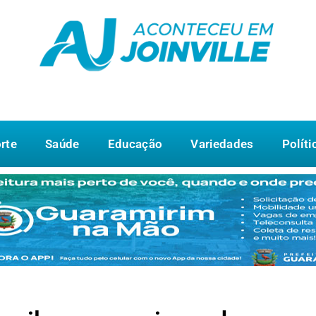
rte
Saúde
Educação
Variedades
Políti