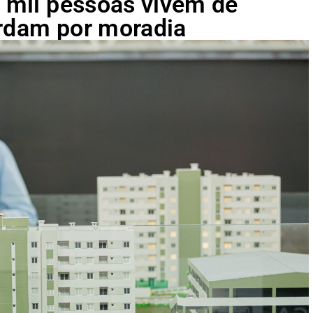
0 mil pessoas vivem de
ardam por moradia