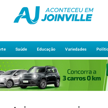
rte
Saúde
Educação
Variedades
Políti