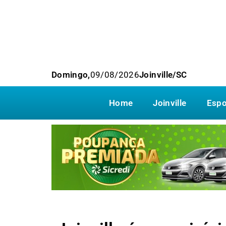
Domingo,
09/08/2026
Joinville/SC
Home
Joinville
Espo