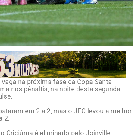
iu vaga na próxima fase da Copa Santa
úma nos pênaltis, na noite desta segunda-
ülse.
ataram em 2 a 2, mas o JEC levou a melhor
a 2.
 Criciúma é eliminado pelo Joinville ,