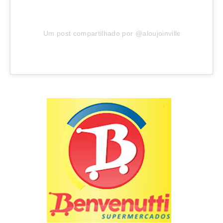
Um post compartilhado por @aloujoinville