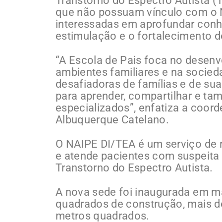
Transtorno do Espectro Autista (T
que não possuam vínculo com o N
interessadas em aprofundar con
estimulação e o fortalecimento 
“A Escola de Pais foca no desen
ambientes familiares e na socied
desafiadoras de famílias e de su
para aprender, compartilhar e ta
especializados”, enfatiza a coor
Albuquerque Catelano.
O NAIPE DI/TEA é um serviço de r
e atende pacientes com suspeita o
Transtorno do Espectro Autista.
A nova sede foi inaugurada em m
quadrados de construção, mais do
metros quadrados.