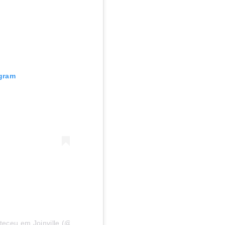
agram
eceu em Joinville (@aconteceuemjoinville)