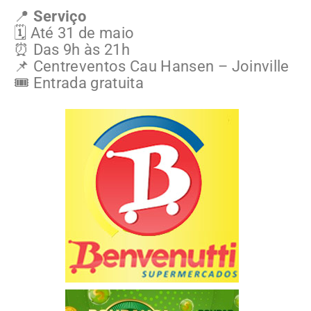
📍
Serviço
🗓️ Até 31 de maio
⏰ Das 9h às 21h
📌 Centreventos Cau Hansen – Joinville
🎟️ Entrada gratuita