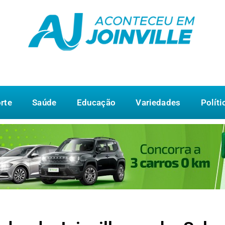
rte
Saúde
Educação
Variedades
Políti