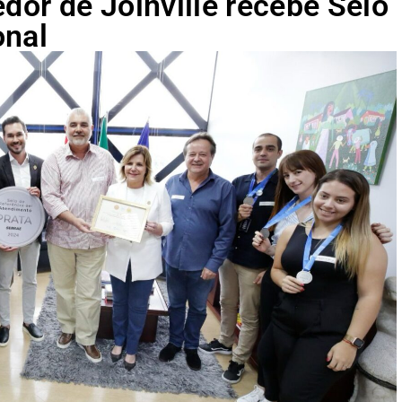
or de Joinville recebe Selo
onal