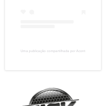
Uma publicação compartilhada por Aconteceu em Joinv