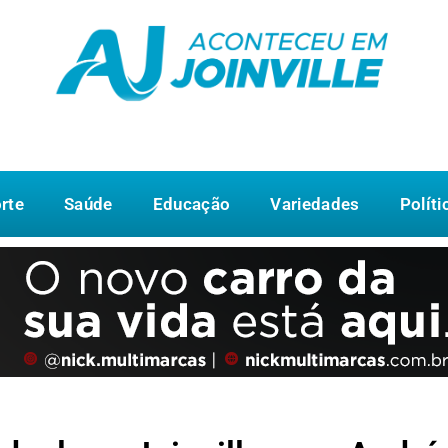
rte
Saúde
Educação
Variedades
Políti