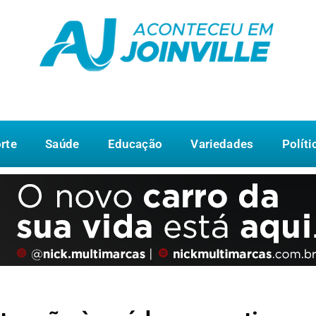
rte
Saúde
Educação
Variedades
Políti