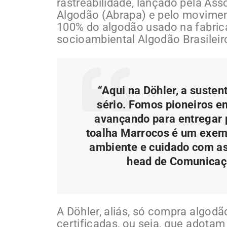
rastreabilidade, lançado pela Ass
Algodão (Abrapa) e pelo movime
100% do algodão usado na fabric
socioambiental Algodão Brasilei
“Aqui na Döhler, a susten
sério. Fomos pioneiros e
avançando para entregar 
toalha Marrocos é um exem
ambiente e cuidado com as
head de Comunicaç
A Döhler, aliás, só compra algod
certificadas, ou seja, que adota