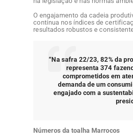
na legislação e nas normas ambien
O engajamento da cadeia produt
contínua nos índices de certific
resultados robustos e consistent
“Na safra 22/23, 82% da pr
representa 374 fazend
comprometidos em aten
demanda de um consumido
engajado com a sustentabi
presi
Números da toalha Marrocos