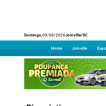
Domingo,
09/08/2026
Joinville/SC
Home
Joinville
Espo