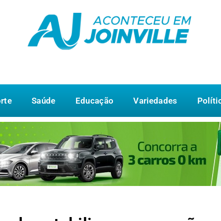
rte
Saúde
Educação
Variedades
Políti