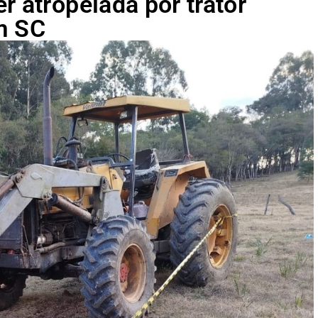
r atropelada por trator
m SC