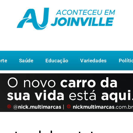
rte
Saúde
Educação
Variedades
Políti