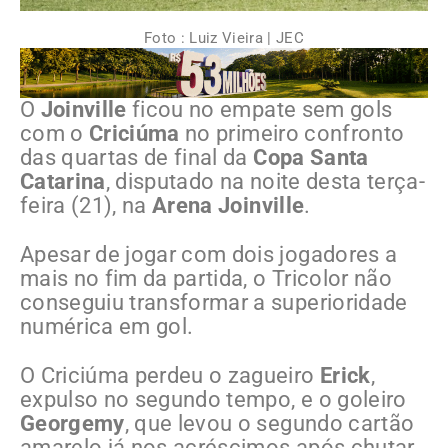
Foto : Luiz Vieira | JEC
O
Joinville
ficou no empate sem gols
com o
Criciúma
no primeiro confronto
das quartas de final da
Copa Santa
Catarina
, disputado na noite desta terça-
feira (21), na
Arena Joinville
.
Apesar de jogar com dois jogadores a
mais no fim da partida, o Tricolor não
conseguiu transformar a superioridade
numérica em gol.
O Criciúma perdeu o zagueiro
Erick
,
expulso no segundo tempo, e o goleiro
Georgemy
, que levou o segundo cartão
amarelo já nos acréscimos após chutar