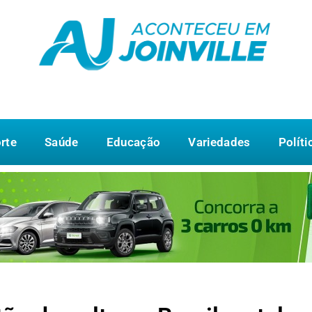
rte
Saúde
Educação
Variedades
Políti