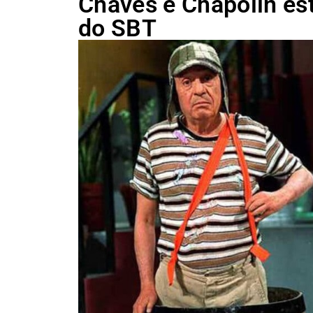
Chaves e Chapolin estã
do SBT