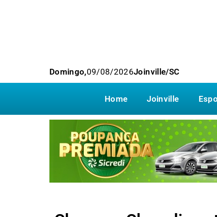
Domingo,
09/08/2026
Joinville/SC
Home
Joinville
Espo