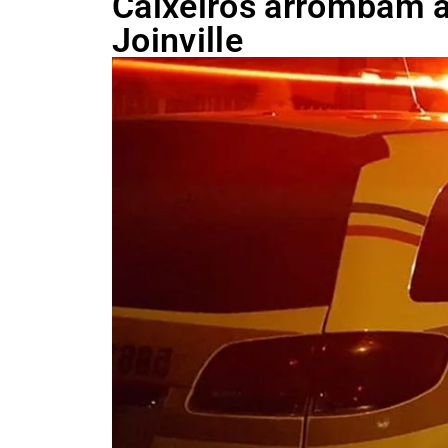
Caixeiros arrombam 
Joinville